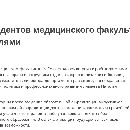
удентов медицинского факуль
лями
дицинском факультете УлГУ состоялась встреча с работодателями.
авные врачи и сотрудники отделов кадров поликлиник и больниц
е заместитель директора департамента развития здравоохранения –
й политики и профессионального развития Лямаева Наталья
вторым после введения обязательной аккредитации выпускников
 первичной аккредитации дает возможность заниматься врачебной
 участкового терапевта либо участкового педиатра без
ого образования. В связи с этим, для будущих выпускников-
ые возможности.