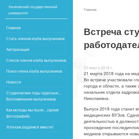
Ульяновский государственный
Главная
университет
Встреча ст
Главная
Стать членом клуба выпускников
работодате
Авторизация
Список членов клуба выпускников
22 марта 2018 г.
Поиск члена клуба выпускников
21 марта 2018 года на ме
Во встрече участвовали гл
Новости
города и области, а такж
начальник отдела кадрово
Студенческие годы чудесные...
Николаевна.
Воспоминания выпускников.
Выпуск 2018 года станет 
Как молоды мы были... (архив
медицинских ВУЗов. Сдача
фотографий)
деятельностью в должности
Успехам радуемся вместе!
прохождения последипломн
медиков открываются нов